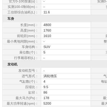
官方0-100加速(s)：
-
实测0-
实测100-0制动(m)：
-
工信部综合油耗(L)：
11.6
车身
长度(mm)：
4800
高度(mm)：
1760
前轮距(mm)：
1610
最小离地间隙(mm)：
-
整
车身结构：
SUV
座位数(个)：
5
行李厢容积(L)：
-
发动机
发动机型号：
-
进气形式：
涡轮增压
气
气缸数(个)：
4
每缸
压缩比：
9.5
缸径：
86
最大马力(Ps)：
178
最
最大功率转速(rpm)：
5200
最大