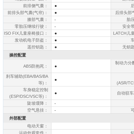
前排侧气囊：
●
前排头部气囊(气帘)：
●
后排头部气
膝部气囊：
-
胎
零胎压继续行驶：
-
安全
ISO FIX儿童座椅接口：
●
LATCH
发动机电子防盗：
●
遥控钥匙：
●
无钥
操控配置
制动力分配(
ABS防抱死：
●
刹车辅助(EBA/BAS/BA
●
等)：
(ASR/T
车身稳定控制
●
自动驻车
(ESP/DSC/VSC等)：
陡坡缓降：
-
空气悬挂：
-
外部配置
电动天窗：
运动外观套件：