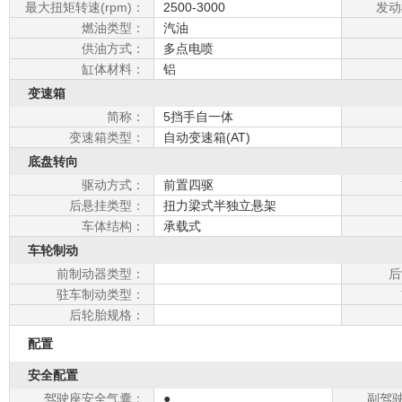
最大扭矩转速(rpm)：
2500-3000
发动
燃油类型：
汽油
供油方式：
多点电喷
缸体材料：
铝
变速箱
简称：
5挡手自一体
变速箱类型：
自动变速箱(AT)
底盘转向
驱动方式：
前置四驱
后悬挂类型：
扭力梁式半独立悬架
车体结构：
承载式
车轮制动
前制动器类型：
后
驻车制动类型：
后轮胎规格：
配置
安全配置
驾驶座安全气囊：
●
副驾