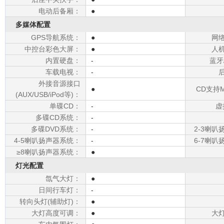
电动后备厢：
●
多媒体配置
GPS导航系统：
●
网
中控台彩色大屏：
●
人
内置硬盘：
-
蓝牙
车载电视：
-
外接音源接口
●
CD支持M
(AUX/USB/iPod等)：
单碟CD：
-
虚
多碟CD系统：
-
多碟DVD系统：
-
2-3喇
4-5喇叭扬声器系统：
-
6-7喇
≥8喇叭扬声器系统：
●
灯光配置
氙气大灯：
●
日间行车灯：
-
转向头灯(辅助灯)：
●
大灯高度可调：
●
大