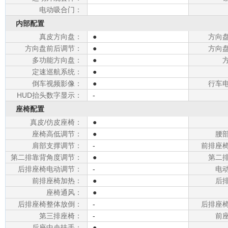
电动吸合门：
内部配置
真皮方向盘：
●
方向
方向盘前后调节：
●
方向
多功能方向盘：
●
定速巡航系统：
●
倒车视频影像：
●
行车
HUD抬头数字显示：
-
座椅配置
真皮/仿皮座椅：
●
座椅高低调节：
●
腰
肩部支撑调节：
-
前排座
第二排靠背角度调节：
●
第二
后排座椅电动调节：
-
电
前排座椅加热：
●
后
座椅通风：
●
后排座椅整体放倒：
-
后排座
第三排座椅：
-
前
后座中央扶手：
●