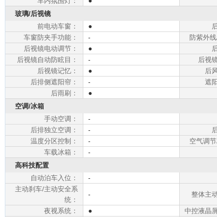
车内氛围灯：
●
玻璃/后视镜
前电动车窗：
●
车窗防夹手功能：
-
防紫外线
后视镜电动调节：
●
后视镜自动防眩目：
-
后视
后视镜记忆：
●
后
后排侧遮阳帘：
-
遮
后雨刷：
●
空调/冰箱
手动空调：
-
后排独立空调：
-
温度分区控制：
-
空气调节
车载冰箱：
-
高科技配置
自动泊车入位：
-
主动刹车/主动安全系
-
整体主
统：
夜视系统：
●
中控液晶