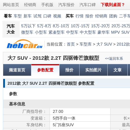
网站首页
经销商
手机版
汽车报价
汽车口碑
下载到桌面？
看车
车型
新车
试驾
口碑
视频
买车
行情
报价
经销商
团购
二手
5万以下
5万-8万
8万-10万
10万-15万
15万-20万
20万-25
汽车
大全
微型车
小型车
紧凑型车
中型车
中大型车
豪华车
MPV
SUV
当前位置：
首页
>
车型库
>
大7 SUV
>
2012
大7 SUV - 2012款 2.2T 四驱锋芒旗舰型
<<返回车系
频道首页
参数配置
报价
实拍图片
文章
2012款 大7 SUV 2.2T 四驱锋芒旗舰型 参数配置
参数
基本信息
厂商指导价：
27.00
变速箱：
5挡手自一体
长×
车身结构：
5门5座SUV
最高