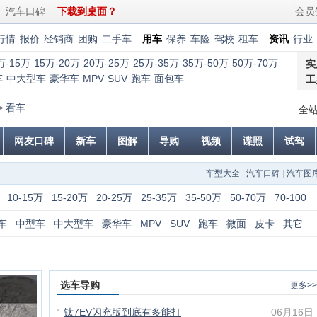
汽车口碑
下载到桌面？
会员
行情
报价
经销商
团购
二手车
用车
保养
车险
驾校
租车
资讯
行业
万-15万
15万-20万
20万-25万
25万-35万
35万-50万
50万-70万
实
车
中大型车
豪华车
MPV
SUV
跑车
面包车
工
>
看车
全
网友口碑
新车
图解
导购
视频
谍照
试驾
车型大全
|
汽车口碑
|
汽车图
10-15万
15-20万
20-25万
25-35万
35-50万
50-70万
70-100
车
中型车
中大型车
豪华车
MPV
SUV
跑车
微面
皮卡
其它
选车导购
更多>>
钛7EV闪充版到底有多能打
06月16日