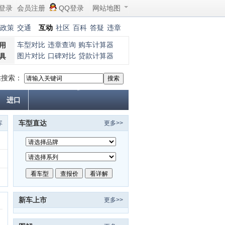
登录
会员注册
QQ登录
网站地图
政策
交通
互动
社区
百科
答疑
违章
车型对比
违章查询
购车计算器
用
图片对比
口碑对比
贷款计算器
具
站搜索：
进口
车型直达
库
更多>>
新车上市
更多>>