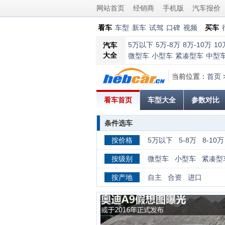
网站首页
经销商
手机版
汽车报价
看车
车型
新车
试驾
口碑
视频
买车
5万以下
5万-8万
8万-10万
10
汽车
大全
微型车
小型车
紧凑型车
中型
当前位置：
首页
看车首页
车型大全
参数对比
条件选车
按价格
5万以下
5-8万
8-10万
万
100万以上
按级别
微型车
小型车
紧凑型
按产地
自主
合资
进口