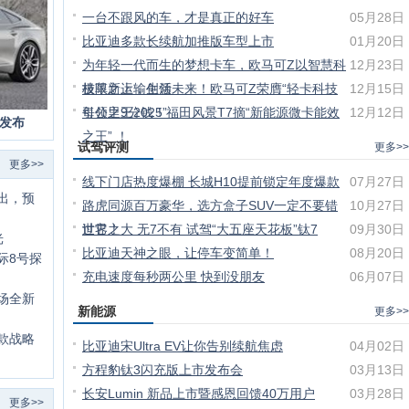
一台不跟风的车，才是真正的好车
05月28日
比亚迪多款长续航加推版车型上市
01月20日
为年轻一代而生的梦想卡车，欧马可Z以智慧科
12月23日
技革新运输生活
极限之上，创领未来！欧马可Z荣膺“轻卡科技
12月15日
引领之王2025”
每公里9分钱！福田风景T7摘“新能源微卡能效
12月12日
式发布
之王” ！
试驾评测
更多>>
更多>>
线下门店热度爆棚 长城H10提前锁定年度爆款
07月27日
出，预
路虎同源百万豪华，选方盒子SUV一定不要错
10月27日
过它！
世界之大 无7不有 试驾“大五座天花板”钛7
09月30日
光
比亚迪天神之眼，让停车变简单！
08月20日
际8号探
充电速度每秒两公里 快到没朋友
06月07日
场全新
新能源
更多>>
款战略
比亚迪宋Ultra EV让你告别续航焦虑
04月02日
方程豹钛3闪充版上市发布会
03月13日
长安Lumin 新品上市暨感恩回馈40万用户
03月28日
更多>>