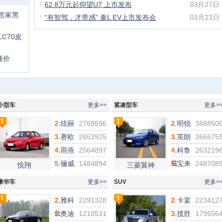
62.8万元起仰望U7 上市发布
03月27日
赏家黑
“有智驾，才带感” 秦L EV上市发布会
03月23日
C70皮
涨价
n
性能
小型车
更多>>
紧凑型车
更多>
2.
炫丽
2769596
2.
明锐
388850
3.
赛欧
2653925
3.
英朗
266675
4.
雨燕
2564897
4.
科鲁
263219
兹
5.
骊威
1484894
5.
宝来
248708
悦翔
三菱翼神
豪华车
更多>>
SUV
更多>
2.
雅科
2291328
2.
卡宴
223412
仕
3.
奥迪
1210531
3.
揽胜
179556