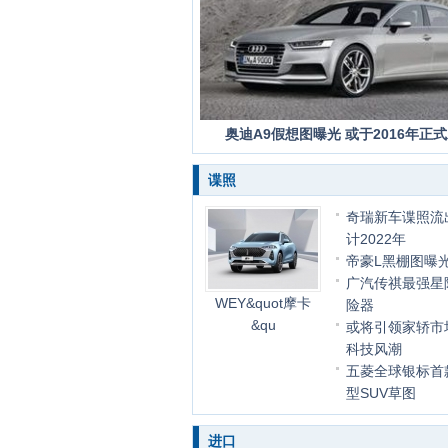
奥迪A9假想图曝光 或于2016年正
谍照
奇瑞新车谍照流
计2022年
帝豪L黑棚图曝
广汽传祺最强星
WEY&quot摩卡
险器
&qu
或将引领家轿市
科技风潮
五菱全球银标首
型SUV草图
进口