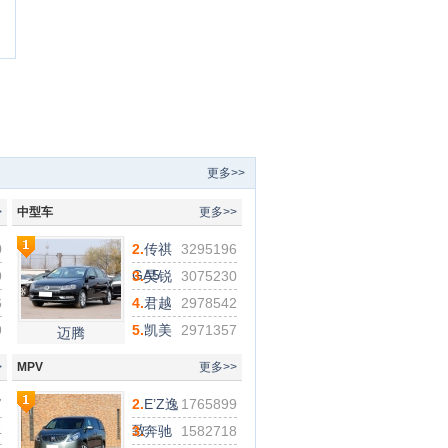
更多>>
>
中型车
更多>>
0
2.
传祺
3295196
GA5
9
3.
昊锐
3075230
6
4.
君越
2978542
9
5.
凯美
2971357
迈腾
瑞
>
MPV
更多>>
7
2.
E’Z逸
1765899
致
4
3.
奔驰
1582718