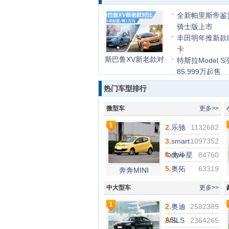
全新帕里斯帝鉴
骑士版上市
丰田明年推新款L
卡
斯巴鲁XV新老款对
特斯拉Model S
85.999万起售
添火奥运 “Live i
热门车型排行
Palisade”
现代汽车首款高
微型车
更多>>
SUV KONA N全
2.
乐驰
1132682
3.
smart
1097352
fortwo
4.
北斗星
84760
5.
奥拓
63319
奔奔MINI
中大型车
更多>>
2.
奥迪
2582389
A6L
3.
SLS
2364265