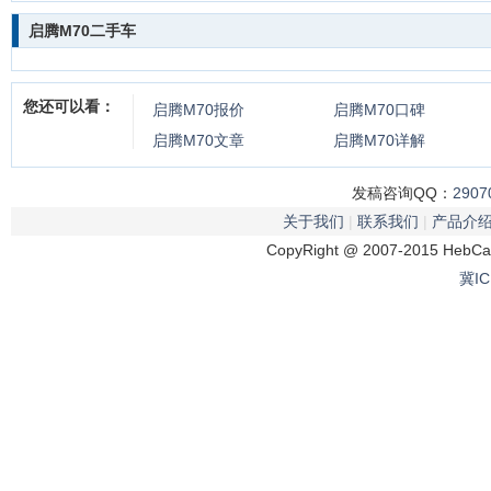
启腾M70二手车
您还可以看：
启腾M70
报价
启腾M70
口碑
启腾M70
文章
启腾M70
详解
发稿咨询QQ：
2907
关于我们
|
联系我们
|
产品介
CopyRight @ 2007-2015 HebCar
冀IC