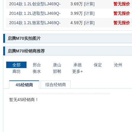
AE2
2014款 1.2L创业型LJ469Q-
3.69万
[计算]
暂无报价
AE2
2014款 1.2L进取型LJ469Q-
3.99万
[计算]
暂无报价
AE2
2014款 1.2L致富型LJ469Q-
4.59万
[计算]
暂无报价
AE2
启腾M70实拍图片
启腾M70经销商推荐
全部
邢台
唐山
承德
保定
沧州
廊坊
衡水
邯郸
更多+
综合经销商
4S经销商
暂无4S经销商！