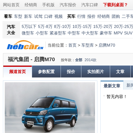
网站首页
经销商
手机版
汽车报价
汽车口碑
下载到桌面？
看车
车型
新车
试驾
口碑
视频
买车
行情
报价
经销商
团购
二手
5万以下
5万-8万
8万-10万
10万-15万
15万-20万
20万-25
汽车
大全
微型车
小型车
紧凑型车
中型车
中大型车
豪华车
MPV
SUV
当前位置：
首页
>
车型库
>
启腾M70
福汽集团 - 启腾M70
按年款：
全部
2014款
频道首页
参数配置
报价
实拍图片
文章
新
最新文章
暂无内容！