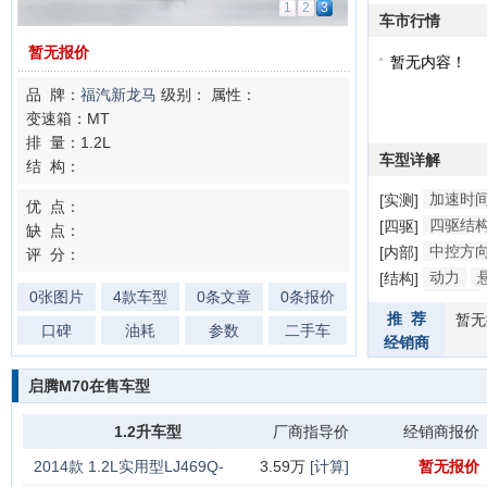
1
2
3
车市行情
暂无报价
暂无内容！
品 牌：
福汽新龙马
级别：
属性：
变速箱：MT
排 量：1.2L
车型详解
结 构：
加速时
[实测]
优 点：
四驱结
[四驱]
缺 点：
中控方
[内部]
评 分：
动力
[结构]
0张图片
4款车型
0条文章
0条报价
防撞梁
推 荐
暂无
口碑
油耗
参数
二手车
经销商
启腾M70在售车型
1.2升车型
厂商指导价
经销商报价
2014款 1.2L实用型LJ469Q-
3.59万
[计算]
暂无报价