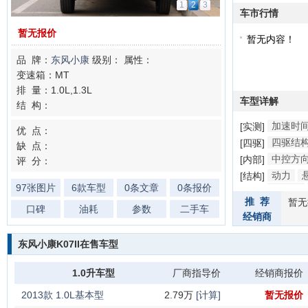
1
2
3
车市行情
暂无报价
暂无内容！
品 牌：
东风小康
级别：
属性：
变速箱：MT
排 量：1.0L,1.3L
车型详解
结 构：
加速时
[实测]
优 点：
四驱结
[四驱]
缺 点：
中控方
[内部]
评 分：
动力
[结构]
97张图片
6款车型
0条文章
0条报价
防撞梁
推 荐
暂无
口碑
油耗
参数
二手车
经销商
东风小康K07II在售车型
1.0升车型
厂商指导价
经销商报价
2013款 1.0L基本型
2.79万
[计算]
暂无报价