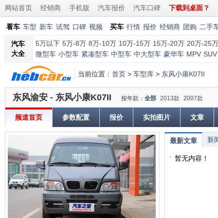
网站首页
经销商
手机版
汽车报价
汽车口碑
下载到桌面？
看车
车型
新车
试驾
口碑
视频
买车
行情
报价
经销商
团购
二手
5万以下
5万-8万
8万-10万
10万-15万
15万-20万
20万-25
汽车
大全
微型车
小型车
紧凑型车
中型车
中大型车
豪华车
MPV
SUV
当前位置：
首页
>
车型库
>
东风小康K07II
东风渝安 - 东风小康K07II
按年款：
全部
2013款
2007款
频道首页
参数配置
报价
实拍图片
文章
新
最新文章
暂无内容！