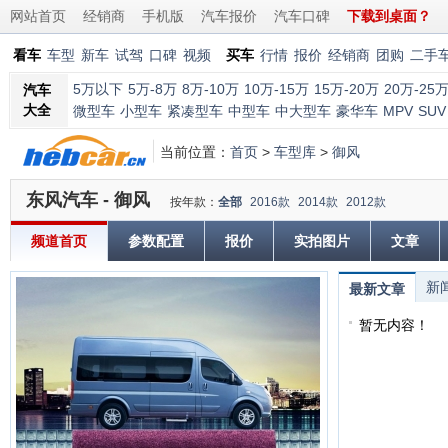
网站首页
经销商
手机版
汽车报价
汽车口碑
下载到桌面？
看车
车型
新车
试驾
口碑
视频
买车
行情
报价
经销商
团购
二手
5万以下
5万-8万
8万-10万
10万-15万
15万-20万
20万-25
汽车
大全
微型车
小型车
紧凑型车
中型车
中大型车
豪华车
MPV
SUV
当前位置：
首页
>
车型库
>
御风
东风汽车 - 御风
按年款：
全部
2016款
2014款
2012款
频道首页
参数配置
报价
实拍图片
文章
新
最新文章
暂无内容！