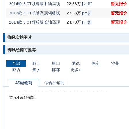
ZD30
2014款 3.0T领尊版中轴高顶
22.38万
[计算]
暂无报价
ZD30
2012款 3.0T长轴高顶领尊版
23.58万
[计算]
暂无报价
国III
2014款 3.0T领尊版长轴高顶
24.78万
[计算]
暂无报价
ZD30
御风实拍图片
御风经销商推荐
全部
邢台
唐山
承德
保定
沧州
廊坊
衡水
邯郸
更多+
综合经销商
4S经销商
暂无4S经销商！