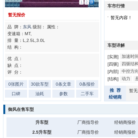
1
2
3
车市行情
暂无报价
暂无内容！
品 牌：
东风
级别：
属性：
变速箱：MT,
排 量：L,2.5L,3.0L
车型详解
结 构：
加速时
[实测]
优 点：
四驱结
[四驱]
缺 点：
中控方
[内部]
评 分：
动力
[结构]
0张图片
30款车型
0条文章
0条报价
防撞梁
推 荐
暂无
口碑
油耗
参数
二手车
经销商
御风在售车型
升车型
厂商指导价
经销商报价
2.5升车型
厂商指导价
经销商报价