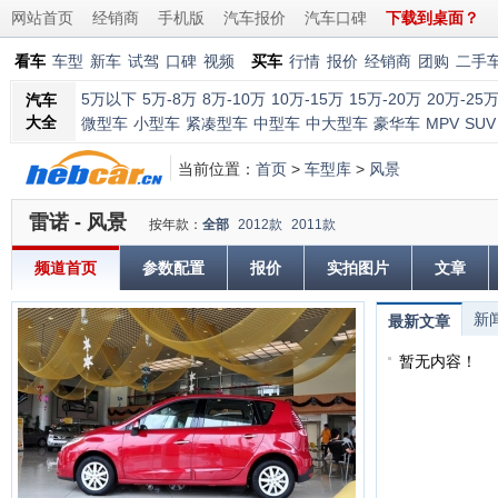
网站首页
经销商
手机版
汽车报价
汽车口碑
下载到桌面？
看车
车型
新车
试驾
口碑
视频
买车
行情
报价
经销商
团购
二手
5万以下
5万-8万
8万-10万
10万-15万
15万-20万
20万-25
汽车
大全
微型车
小型车
紧凑型车
中型车
中大型车
豪华车
MPV
SUV
当前位置：
首页
>
车型库
>
风景
雷诺 - 风景
按年款：
全部
2012款
2011款
频道首页
参数配置
报价
实拍图片
文章
新
最新文章
暂无内容！