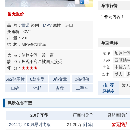
1
2
3
车市行情
暂无报价
暂无内容！
品 牌：
雷诺
级别：
MPV
属性：进口
变速箱：CVT
排 量：2.0L
车型详解
结 构：MPV多功能车
加速时
[实测]
优 点：储物空间非常丰富
四驱结
[四驱]
缺 点：外观不容易被国人接受
中控方
[内部]
评 分：
★★★★
动力
[结构]
662张图片
8款车型
0条文章
0条报价
防撞梁
推 荐
暂无
口碑
油耗
参数
二手车
经销商
风景在售车型
2.0升车型
厂商指导价
经销商报价
2011款 2.0 风景时尚版
21.28万
[计算]
暂无报价