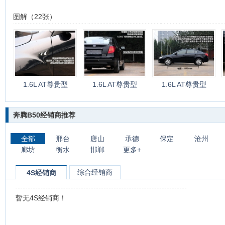
图解（22张）
1.6L AT尊贵型
1.6L AT尊贵型
1.6L AT尊贵型
奔腾B50经销商推荐
全部
邢台
唐山
承德
保定
沧州
廊坊
衡水
邯郸
更多+
综合经销商
4S经销商
暂无4S经销商！