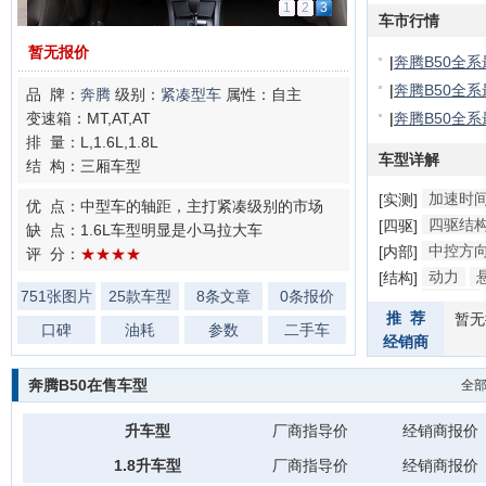
1
2
3
车市行情
暂无报价
|
奔腾B50全系
|
奔腾B50全系
品 牌：
奔腾
级别：
紧凑型车
属性：自主
变速箱：MT,AT,AT
|
奔腾B50全系
排 量：L,1.6L,1.8L
车型详解
结 构：三厢车型
加速时
[实测]
优 点：中型车的轴距，主打紧凑级别的市场
四驱结
[四驱]
缺 点：1.6L车型明显是小马拉大车
中控方
[内部]
评 分：
★★★★
动力
[结构]
751张图片
25款车型
8条文章
0条报价
防撞梁
推 荐
暂无
口碑
油耗
参数
二手车
经销商
奔腾B50在售车型
全
升车型
厂商指导价
经销商报价
1.8升车型
厂商指导价
经销商报价