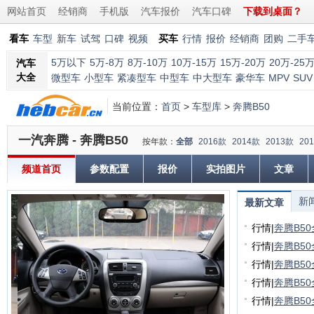
网站首页
经销商
手机版
汽车报价
汽车口碑
下载到桌面？
看车
车型
新车
试驾
口碑
视频
买车
行情
报价
经销商
团购
二手
5万以下
5万-8万
8万-10万
10万-15万
15万-20万
20万-25
汽车
大全
微型车
小型车
紧凑型车
中型车
中大型车
豪华车
MPV
SUV
当前位置：
首页
>
车型库
>
奔腾B50
一汽奔腾 - 奔腾B50
按年款：
全部
2016款
2014款
2013款
20
频道首页
参数配置
报价
实拍图片
文章
新
最新文章
行情
|
奔腾B5
行情
|
奔腾B5
行情
|
奔腾B5
行情
|
奔腾B5
行情
|
奔腾B5