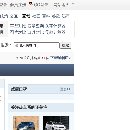
登录
会员注册
QQ登录
网站地图
政策
交通
互动
社区
百科
答疑
违章
车型对比
违章查询
购车计算器
用
图片对比
口碑对比
贷款计算器
具
站搜索：
MPV关注排名第
31
位
下载到桌面？
威霆口碑
更多>>
]
]
关注该车系的还关注