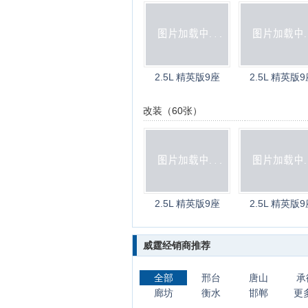
2.5L 精英版9座
2.5L 精英版9
改装（60张）
2.5L 精英版9座
2.5L 精英版9
威霆经销商推荐
全部
邢台
唐山
承
廊坊
衡水
邯郸
更