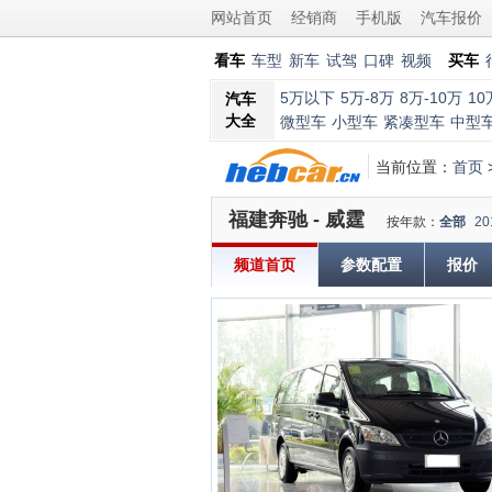
网站首页
经销商
手机版
汽车报价
看车
车型
新车
试驾
口碑
视频
买车
5万以下
5万-8万
8万-10万
10
汽车
大全
微型车
小型车
紧凑型车
中型
当前位置：
首页
福建奔驰 - 威霆
按年款：
全部
20
频道首页
参数配置
报价