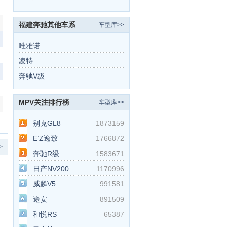
福建奔驰其他车系
车型库>>
唯雅诺
凌特
奔驰V级
MPV关注排行榜
车型库>>
别克GL8
1873159
E’Z逸致
1766872
>
奔驰R级
1583671
日产NV200
1170996
威麟V5
991581
途安
891509
和悦RS
65387