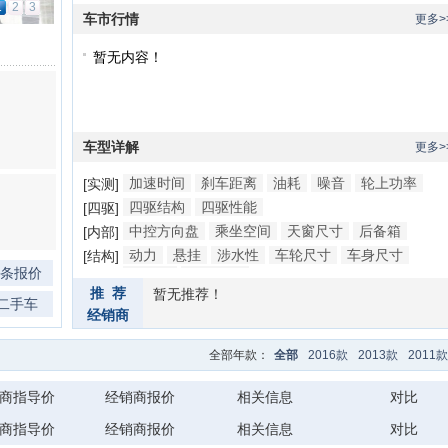
1
2
3
车市行情
更多>
暂无内容！
车型详解
更多>
加速时间
刹车距离
油耗
噪音
轮上功率
[实测]
四驱结构
四驱性能
[四驱]
中控方向盘
乘坐空间
天窗尺寸
后备箱
[内部]
动力
悬挂
涉水性
车轮尺寸
车身尺寸
[结构]
0条报价
防撞梁
底盘细节
推 荐
暂无推荐！
二手车
经销商
全部年款：
全部
2016款
2013款
2011款
商指导价
经销商报价
相关信息
对比
商指导价
经销商报价
相关信息
对比