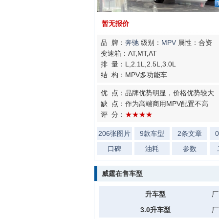
暂无报价
品 牌：
奔驰
级别：
MPV
属性：合资
变速箱：AT,MT,AT
排 量：L,2.1L,2.5L,3.0L
结 构：MPV多功能车
优 点：品牌优势明显，价格优势较大
缺 点：作为高端商用MPV配置不高
评 分：
★★★★
206张图片
9款车型
2条文章
口碑
油耗
参数
威霆在售车型
升车型
厂
3.0升车型
厂