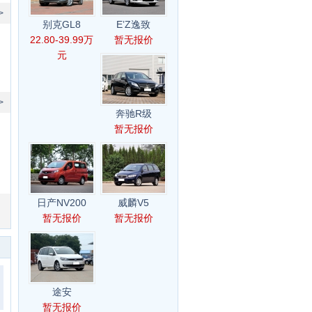
>
别克GL8
E’Z逸致
22.80-39.99万
暂无报价
元
>
奔驰R级
暂无报价
日产NV200
威麟V5
暂无报价
暂无报价
途安
暂无报价