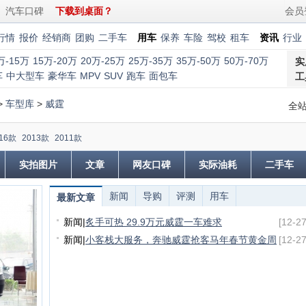
汽车口碑
下载到桌面？
会员
行情
报价
经销商
团购
二手车
用车
保养
车险
驾校
租车
资讯
行业
万-15万
15万-20万
20万-25万
25万-35万
35万-50万
50万-70万
实
车
中大型车
豪华车
MPV
SUV
跑车
面包车
工
>
车型库
>
威霆
全
16款
2013款
2011款
实拍图片
文章
网友口碑
实际油耗
二手车
新闻
导购
评测
用车
最新文章
新闻
|
炙手可热 29.9万元威霆一车难求
[12-27
新闻
|
小客栈大服务，奔驰威霆抢客马年春节黄金周
[12-27