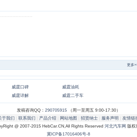
更多>
威霆
口碑
威霆
油耗
威霆
详解
威霆
二手车
发稿咨询QQ：
290705915
（周一至周五 9:00-17:30）
关于我们
|
联系我们
|
产品介绍
|
网站地图
|
招贤纳士
|
服务声明
|
友情链
yRight @ 2007-2015 HebCar.CN,All Rights Reserved
河北汽车网
版权
冀ICP备17016406号-8