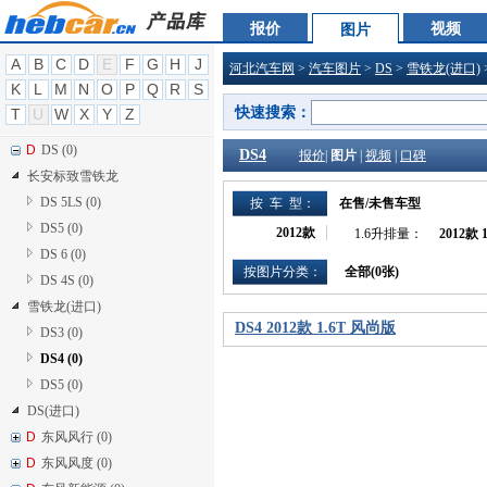
C
长安凯程 (0)
报价
视频
图片
C
长安跨越 (0)
A
B
C
D
E
F
G
H
J
河北汽车网
>
汽车图片
>
DS
>
雪铁龙(进口)
C
车驰汽车 (0)
K
L
M
N
O
P
Q
R
S
D
东风风光 (0)
快速搜索：
T
U
W
X
Y
Z
D
大运 (0)
D
DS (0)
DS4
报价
|
图片
|
视频
|
口碑
长安标致雪铁龙
DS 5LS (0)
按 车 型：
在售/未售车型
DS5 (0)
2012款
1.6升排量：
2012款 
DS 6 (0)
按图片分类：
全部(
0
张)
DS 4S (0)
雪铁龙(进口)
DS4 2012款 1.6T 风尚版
DS3 (0)
DS4 (0)
DS5 (0)
DS(进口)
D
东风风行 (0)
D
东风风度 (0)