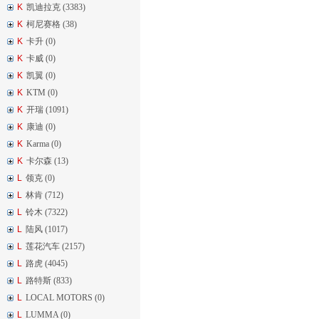
K
凯迪拉克 (3383)
K
柯尼赛格 (38)
K
卡升 (0)
K
卡威 (0)
K
凯翼 (0)
K
KTM (0)
K
开瑞 (1091)
K
康迪 (0)
K
Karma (0)
K
卡尔森 (13)
L
领克 (0)
L
林肯 (712)
L
铃木 (7322)
L
陆风 (1017)
L
莲花汽车 (2157)
L
路虎 (4045)
L
路特斯 (833)
L
LOCAL MOTORS (0)
L
LUMMA (0)