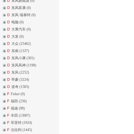
D
东风新能源 (0)
D
东风富康 (0)
D
东风·瑞泰特 (0)
D
电咖 (0)
D
大乘汽车 (0)
D
大发 (0)
D
大众 (25462)
D
东南 (1337)
D
东风小康 (301)
D
东风风神 (1198)
D
东风 (2252)
D
帝豪 (3224)
D
道奇 (1583)
F
Fisker (0)
F
福田 (256)
F
福迪 (98)
F
丰田 (13007)
F
菲亚特 (1924)
F
法拉利 (1445)