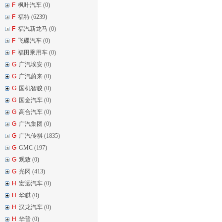
F
枫叶汽车 (0)
F
福特 (6239)
F
福汽新龙马 (0)
F
飞碟汽车 (0)
F
福田乘用车 (0)
G
广汽埃安 (0)
G
广汽蔚来 (0)
G
国机智骏 (0)
G
国金汽车 (0)
G
高合汽车 (0)
G
广汽集团 (0)
G
广汽传祺 (1835)
G
GMC (197)
G
观致 (0)
G
光冈 (413)
H
宏远汽车 (0)
H
华骐 (0)
H
汉龙汽车 (0)
H
华普 (0)