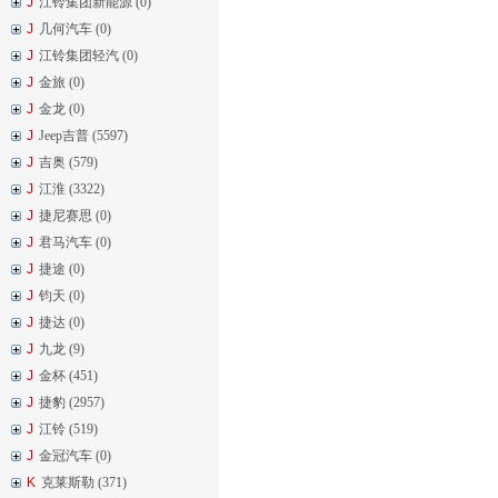
J
江铃集团新能源 (0)
J
几何汽车 (0)
J
江铃集团轻汽 (0)
J
金旅 (0)
J
金龙 (0)
J
Jeep吉普 (5597)
J
吉奥 (579)
J
江淮 (3322)
J
捷尼赛思 (0)
J
君马汽车 (0)
J
捷途 (0)
J
钧天 (0)
J
捷达 (0)
J
九龙 (9)
J
金杯 (451)
J
捷豹 (2957)
J
江铃 (519)
J
金冠汽车 (0)
K
克莱斯勒 (371)